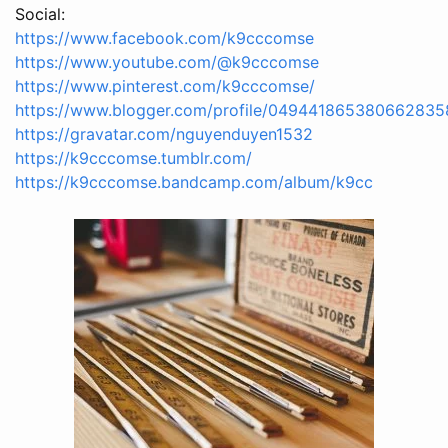
Social:
https://www.facebook.com/k9cccomse
https://www.youtube.com/@k9cccomse
https://www.pinterest.com/k9cccomse/
https://www.blogger.com/profile/049441865380662835
https://gravatar.com/nguyenduyen1532
https://k9cccomse.tumblr.com/
https://k9cccomse.bandcamp.com/album/k9cc